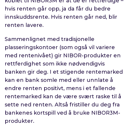
koblet til NIBOR3M er at de er rettferdige –
hvis renten går opp, ja da får du bedre
innskuddsrente. Hvis renten går ned, blir
renten lavere.
Sammenlignet med tradisjonelle
plasseringskontoer (som også vil variere
med rentenivået) gir NIBOR-produkter en
rettferdighet som ikke nødvendigvis
banken gir deg. I et stigende rentemarked
kan en bank somle med eller unnlate å
endre renten positivt, mens i et fallende
rentemarked kan de være svært raske til å
sette ned renten. Altså fristiller du deg fra
bankenes kortspill ved å bruke NIBOR3M-
produkter.