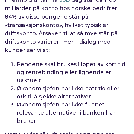
I henhold til tall fra
SSB
dag står ca 1100
milliarder på konto hos norske bedrifter.
84% av disse pengene står på
«transaksjonskonto», hvilket typisk er
driftskonto. Årsaken til at så mye står på
driftskonto varierer, men i dialog med
kunder ser vi at:
Pengene skal brukes i løpet av kort tid,
og rentebinding eller lignende er
uaktuelt
Økonomisjefen har ikke hatt tid eller
ork til å sjekke alternativer
Økonomisjefen har ikke funnet
relevante alternativer i banken han
bruker