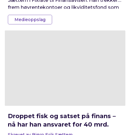
Sættem i Fixrate til Finansavisen. Han trekker
frem høyrentekontoer og likviditetsfond som
alternativer, som gir høy rente med minimal
Medieoppslag
risiko.
Droppet fisk og satset på finans –
nå har han ansvaret for 40 mrd.
Skrevet av Bjørn Erik Sættem