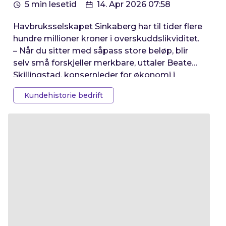
5 min lesetid
14. Apr 2026 07:58
Havbruksselskapet Sinkaberg har til tider flere
hundre millioner kroner i overskuddslikviditet.
– Når du sitter med såpass store beløp, blir
selv små forskjeller merkbare, uttaler Beate
Skillingstad, konsernleder for økonomi i
Sinkaberg – som plasserer likviditet via Fixrate.
Kundehistorie bedrift