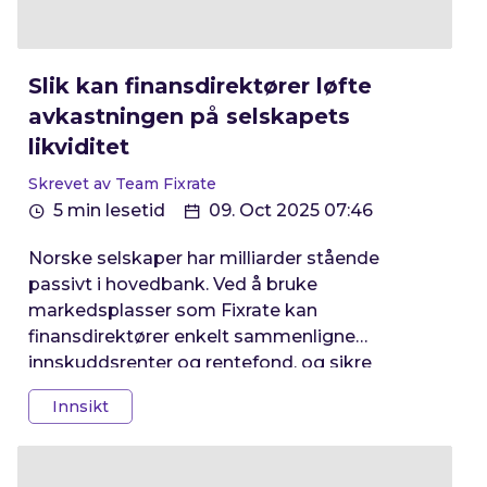
Slik kan finansdirektører løfte
avkastningen på selskapets
likviditet
Skrevet av Team Fixrate
5 min lesetid
09. Oct 2025 07:46
Norske selskaper har milliarder stående
passivt i hovedbank. Ved å bruke
markedsplasser som Fixrate kan
finansdirektører enkelt sammenligne
innskuddsrenter og rentefond, og sikre
betydelig bedre avkastning på likviditeten.
Innsikt