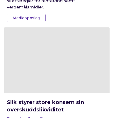
skatteregler for rentefond samt
vergemålsmidler.
Medieoppslag
Slik styrer store konsern sin
overskuddslikviditet