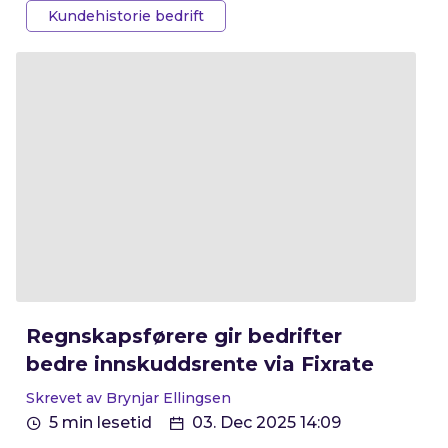
Kundehistorie bedrift
140.000 kroner! – Veldig enkelt og lettjente
penger, kommenterer Einar.
Regnskapsførere gir bedrifter
bedre innskuddsrente via Fixrate
Skrevet av Brynjar Ellingsen
5 min lesetid
03. Dec 2025 14:09