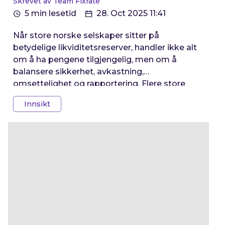
Skrevet av Team Fixrate
5 min lesetid
28. Oct 2025 11:41
Når store norske selskaper sitter på
betydelige likviditetsreserver, handler ikke alt
om å ha pengene tilgjengelig, men om å
balansere sikkerhet, avkastning,
omsettelighet og rapportering. Flere store
virksomheter i Norge benytter i dag Fixrate for
Innsikt
å plassere overskuddslikviditet. Her ser vi
nærmere på hvordan Hafslund og Bonheur
gjør det.