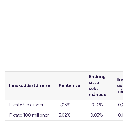
Endring
Endr
siste
Innskuddsstørrelse
Rentenivå
siste
seks
mån
måneder
Fixrate 5 millioner
5,03
%
+0,16
%
-0,0
Fixrate 100 millioner
5,02
%
-0,03
%
-0,0