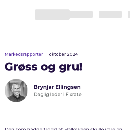
Markedsrapporter
oktober 2024
Grøss og gru!
Brynjar Ellingsen
Daglig leder i Fixrate
Den som hadde trodd at Halloween skulle vare én