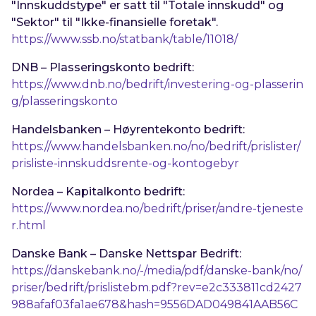
"Innskuddstype" er satt til "
Totale innskudd
" og
"Sektor" til "
Ikke-finansielle foretak
".
https://www.ssb.no/statbank/table/11018/
DNB – Plasseringskonto bedrift:
https://www.dnb.no/bedrift/investering-og-plasserin
g/plasseringskonto
Handelsbanken – Høyrentekonto bedrift:
https://www.handelsbanken.no/no/bedrift/prislister/
prisliste-innskuddsrente-og-kontogebyr
Nordea – Kapitalkonto bedrift:
https://www.nordea.no/bedrift/priser/andre-tjeneste
r.html
Danske Bank – Danske Nettspar Bedrift:
https://danskebank.no/-/media/pdf/danske-bank/no/
priser/bedrift/prislistebm.pdf?rev=e2c333811cd2427
988afaf03fa1ae678&hash=9556DAD049841AAB56C