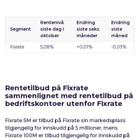
Rentenivå
Endring
Endring
Segment
siste dag i
siste seks
siste
oktober
måneder
måned
Fixrate
5,08
%
+0,01
%
-0,03%
Rentetilbud på Fixrate
sammenlignet med rentetilbud på
bedriftskontoer utenfor Fixrate
Fixrate 5M er tilbud på Fixrate sin markedsplass
tilgjengelig for innskudd på 5 millioner, mens
Fixrate 100M er tilbud tilgjengelig for innskudd på