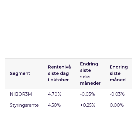
Endring
Rentenivå
Endring
siste
Segment
siste dag
siste
seks
i oktober
måned
måneder
NIBOR3M
4,70
%
-0,03
%
-0,03%
Styringsrente
4,50
%
+0,25
%
0,00%