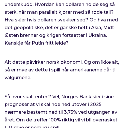
underskudd. Hvordan kan dollaren holde seg så
sterk, når man parallelt kjører med så røde tall?
Hva skjer hvis dollaren svekker seg? Og hva med
det geopolitiske, det er ganske hett i Asia, Midt-
Østen brenner og krigen fortsetter i Ukraina.
Kanskje får Putin fritt leide?
Alt dette påvirker norsk økonomi. Og om ikke alt,
så er mye av dette i spill når amerikanerne går til
valgurnene.
Så hvor skal renten? Vel, Norges Bank sier i sine
prognoser at vi skal noe ned utover i 2025,
nærmere bestemt ned til 3,75% ved utgangen av
året. Om de treffer 100% riktig vil vi bli overrasket.
Litt mye er nemlig i spill.