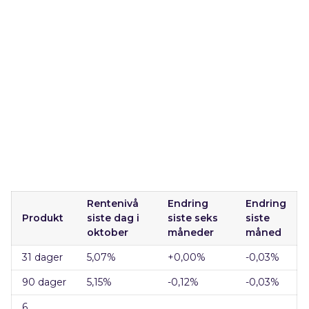
Rentenivå
Endring
Endring
Produkt
siste dag i
siste seks
siste
oktober
måneder
måned
31 dager
5,07
%
+0,00
%
-0,03%
90 dager
5,15
%
-0,12
%
-0,03%
6