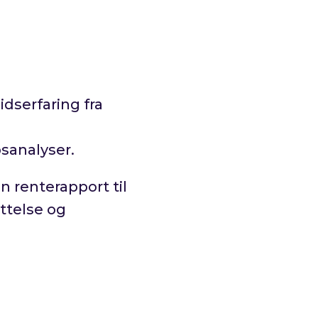
idserfaring fra
psanalyser.
en renterapport til
ttelse og