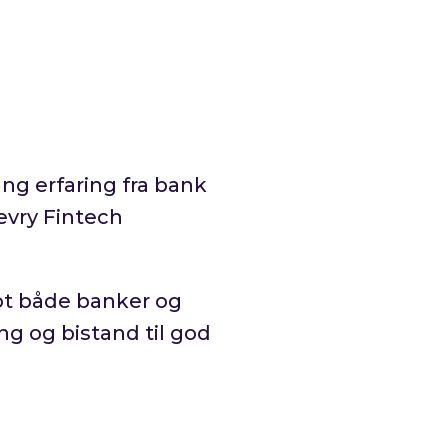
ang erfaring fra bank
evry Fintech
mot både banker og
ng og bistand til god