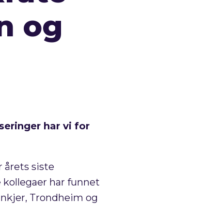
rn og
seringer har vi for
 årets siste
e kollegaer har funnet
teinkjer, Trondheim og