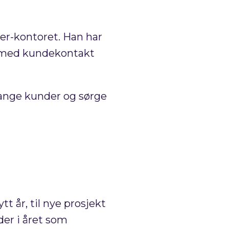
jer-kontoret. Han har
ng med kundekontakt
mange kunder og sørge
t år, til nye prosjekt
der i året som