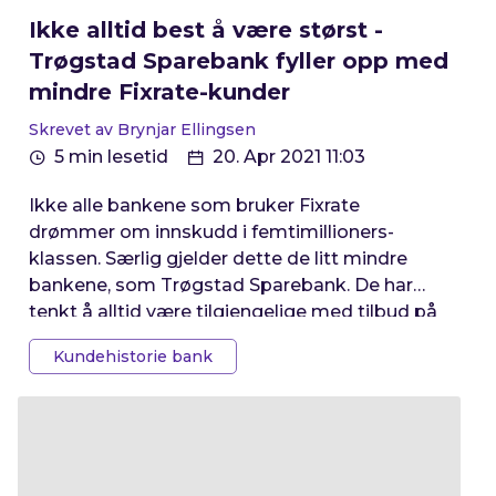
Ikke alltid best å være størst -
Trøgstad Sparebank fyller opp med
mindre Fixrate-kunder
Skrevet av Brynjar Ellingsen
5 min lesetid
20. Apr 2021 11:03
Ikke alle bankene som bruker Fixrate
drømmer om innskudd i femtimillioners-
klassen. Særlig gjelder dette de litt mindre
bankene, som Trøgstad Sparebank. De har
tenkt å alltid være tilgjengelige med tilbud på
innskudd mellom 1 og 10 millioner. Det er
Kundehistorie bank
nemlig slik, at det ikke alltid er best å å være
størst.