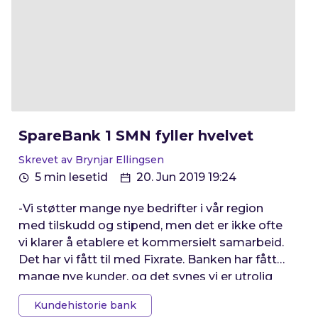
SpareBank 1 SMN fyller hvelvet
Skrevet av Brynjar Ellingsen
5 min lesetid
20. Jun 2019 19:24
-Vi støtter mange nye bedrifter i vår region
med tilskudd og stipend, men det er ikke ofte
vi klarer å etablere et kommersielt samarbeid.
Det har vi fått til med Fixrate. Banken har fått
mange nye kunder, og det synes vi er utrolig
bra, sier Banksjef for SpareBank 1 SMN på
Kundehistorie bank
Steinkjer Gunnar Thorsen.