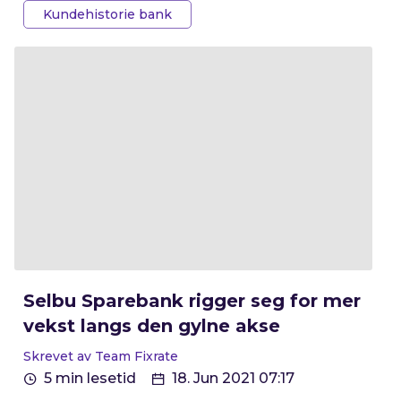
Kundehistorie bank
drømmer, skapt begeistring og utviklet
lokalsamfunn.
Selbu Sparebank rigger seg for mer
vekst langs den gylne akse
Skrevet av Team Fixrate
5 min lesetid
18. Jun 2021 07:17