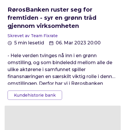
RørosBanken ruster seg for
fremtiden - syr en grønn tråd
gjennom virksomheten
Skrevet av Team Fixrate
5 min lesetid
06. Mar 2023 20:00
- Hele verden tvinges nå inn i en grønn
omstilling, og som bindeledd mellom alle de
ulike aktørene i samfunnet spiller
finansnæringen en særskilt viktig rolle i denne
omstillingen. Derfor har vi i Rørosbanken
utarbeidet en ny strategi hvor vi har vevd inn
Kundehistorie bank
fokuset på bankens ESG som en solid grønn
tråd gjennom alle deler av virksomheten,
forteller bedriftsrådgiver og
bærekraftsansvarlig i RørosBanken, Jo Inge
Sund.