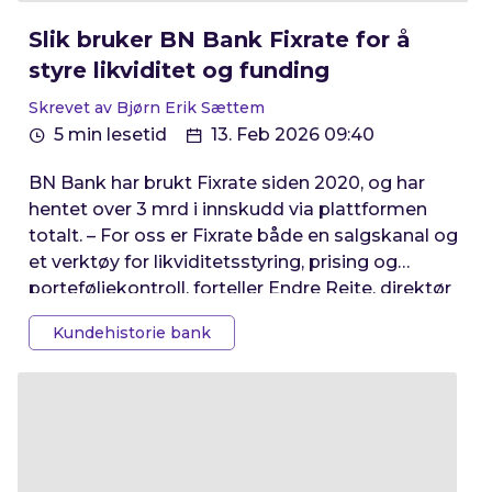
Slik bruker BN Bank Fixrate for å
styre likviditet og funding
Skrevet av Bjørn Erik Sættem
5 min lesetid
13. Feb 2026 09:40
BN Bank har brukt Fixrate siden 2020, og har
hentet over 3 mrd i innskudd via plattformen
totalt. – For oss er Fixrate både en salgskanal og
et verktøy for likviditetsstyring, prising og
porteføljekontroll, forteller Endre Reite, direktør
for personmarked og SMB i BN Bank.
Kundehistorie bank