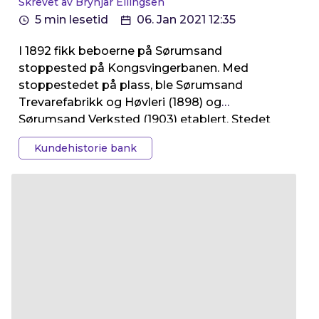
Skrevet av Brynjar Ellingsen
5 min lesetid
06. Jan 2021 12:35
I 1892 fikk beboerne på Sørumsand
stoppested på Kongsvingerbanen. Med
stoppestedet på plass, ble Sørumsand
Trevarefabrikk og Høvleri (1898) og
Sørumsand Verksted (1903) etablert. Stedet
fikk raskt flere innbyggere, og Blaker
Kundehistorie bank
Sparebank etablerte seg på stedet litt ut på
1900-tallet. Senere ble også hovedkontoret
flyttet til Sørumsand, og nå tar
hundreårsjubilanten grep for å sikre
mulighetene for videre vekst og stedsutvikling
i Romerike- regionen.