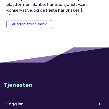
plattformen. Banker har tradisjonelt vært
konservative, og de fleste har ønsket å
håndtere kundene i egne kanaler. Så hvorfor
velger så mange å benytte Fixrate?
Kundehistorie bank
Tjenesten
Logg inn