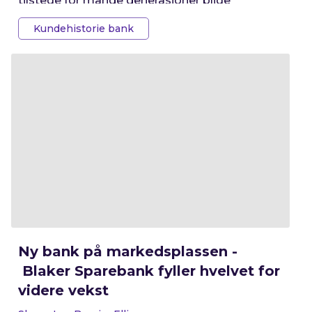
tilstede for mange generasjoner blide
sørlendinger. Nå kan også din bedrift plassere
Kundehistorie bank
penger i banken via Fixrate.
Ny bank på markedsplassen -
Blaker Sparebank fyller hvelvet for
videre vekst