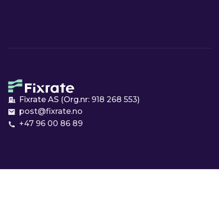
Fixrate AS (Org.nr:
918 268 553
)
post@fixrate.no
+47 96 00 86 89