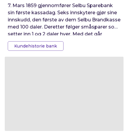
7. Mars 1859 gjennomfører Selbu Sparebank
sin første kassadag. Seks innskytere gjør sine
innskudd, den første av dem Selbu Brandkasse
med 100 daler. Deretter følger småsparer som
setter inn 1 og 2 daler hver. Med det går
startskuddet for en 162-årig bankreise langs
Kundehistorie bank
den gylne akse, fra Tydals vakre fjellgårder til
sjøkanten i Trondheim.