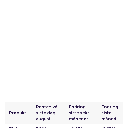
Rentenivå
Endring
Endring
Produkt
siste dag i
siste seks
siste
august
måneder
måned