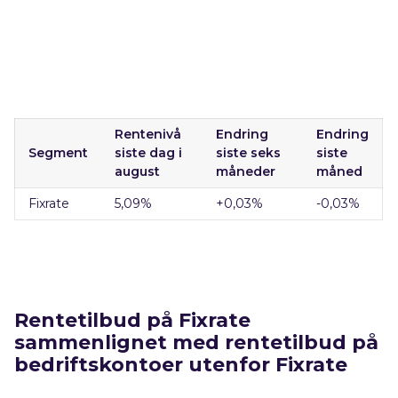
Rentenivå
Endring
Endring
Segment
siste dag i
siste seks
siste
august
måneder
måned
Fixrate
5,09
%
+0,03
%
-0,03%
Rentetilbud på Fixrate
sammenlignet med rentetilbud på
bedriftskontoer utenfor Fixrate