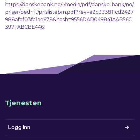
https://danskebank.no/-/media/pdf/danske-bank/no/
priser/bedrift/prislistebm.pdf?rev=e2c333811cd2427
988afaf03fa1ae678&hash=9556DAD049841AAB56C
397FABCBE4461
Tjenesten
Logg inn