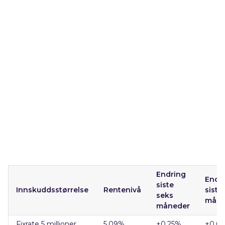
Endring
Endr
siste
Innskuddsstørrelse
Rentenivå
siste
seks
mån
måneder
Fixrate 5 millioner
5,09
%
+0,25
%
+0,0