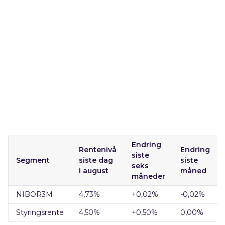
Endring
Rentenivå
Endring
siste
Segment
siste dag
siste
seks
i august
måned
måneder
NIBOR3M
4,73
%
+0,02
%
-0,02%
Styringsrente
4,50
%
+0,50
%
0,00%