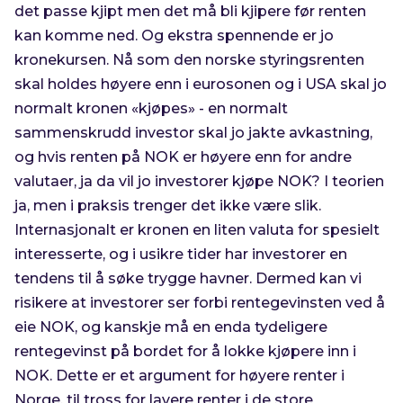
det passe kjipt men det må bli kjipere før renten
kan komme ned. Og ekstra spennende er jo
kronekursen. Nå som den norske styringsrenten
skal holdes høyere enn i eurosonen og i USA skal jo
normalt kronen «kjøpes» - en normalt
sammenskrudd investor skal jo jakte avkastning,
og hvis renten på NOK er høyere enn for andre
valutaer, ja da vil jo investorer kjøpe NOK? I teorien
ja, men i praksis trenger det ikke være slik.
Internasjonalt er kronen en liten valuta for spesielt
interesserte, og i usikre tider har investorer en
tendens til å søke trygge havner. Dermed kan vi
risikere at investorer ser forbi rentegevinsten ved å
eie NOK, og kanskje må en enda tydeligere
rentegevinst på bordet for å lokke kjøpere inn i
NOK. Dette er et argument for høyere renter i
Norge, til tross for lavere renter i de store