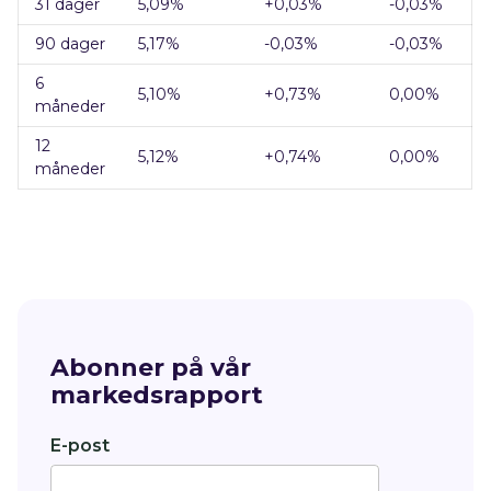
31 dager
5,09
%
+0,03
%
-0,03%
90 dager
5,17
%
-0,03
%
-0,03%
6
5,10
%
+0,73
%
0,00%
måneder
12
5,12
%
+0,74
%
0,00%
måneder
Abonner på vår
markedsrapport
E-post