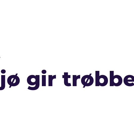
3
jø gir trøbbe