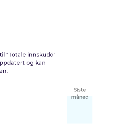
il "
Totale innskudd
"
oppdatert og kan
en.
Siste
måned