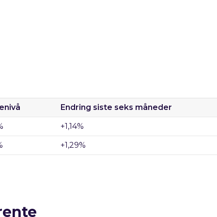
enivå
Endring siste seks måneder
%
+1,14
%
%
+1,29
%
rente