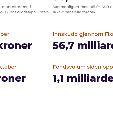
nteinntekter med
Sammenlignet med tall fra SSB (
a SSB (Innskuddstype: Totale
Ikke-finansielle foretak)
ober
Innskudd gjennom Fixr
kroner
56,7
millia
oktober
Fondsvolum siden opp
roner
1,1
milliard