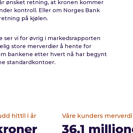
får ønsket retning, at kronen kommer
nder kontroll. Eller om Norges Bank
retning på kjølen.
e ser vi for øvrig i markedsrapporten
elig store merverdier å hente for
 om bankene etter hvert nå har begynt
ne standardkontoer.
 hittil i år
Våre kunders merverdi 
kroner
36,1
million