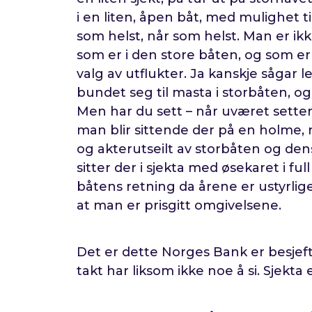
i en liten, åpen båt, med mulighet til
som helst, når som helst. Man er i
som er i den store båten, og som er 
valg av utflukter. Ja kanskje sågar l
bundet seg til masta i storbåten, 
Men har du sett – når uværet setter i
man blir sittende der på en holme, 
og akterutseilt av storbåten og de
sitter der i sjekta med øsekaret i ful
båtens retning da årene er ustyrlig
at man er prisgitt omgivelsene.
Det er dette Norges Bank er besjef
takt har liksom ikke noe å si. Sjekta