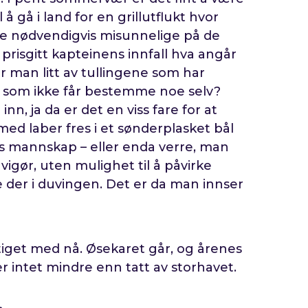
 å gå i land for en grillutflukt hvor
kke nødvendigvis misunnelige på de
prisgitt kapteinens innfall hva angår
er man litt av tullingene som har
og som ikke får bestemme noe selv?
nn, ja da er det en viss fare for at
med laber fres i et sønderplasket bål
ns mannskap – eller enda verre, man
l vigør, uten mulighet til å påvirke
e der i duvingen. Det er da man innser
tiget med nå. Øsekaret går, og årenes
 er intet mindre enn tatt av storhavet.