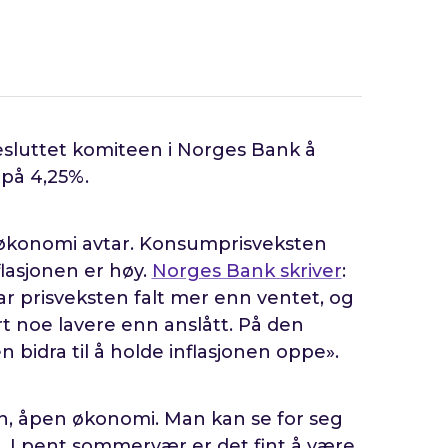
luttet komiteen i Norges Bank å
 på 4,25%.
k økonomi avtar. Konsumprisveksten
lasjonen er høy.
Norges Bank skriver
:
ar prisveksten falt mer enn ventet, og
t noe lavere enn anslått. På den
bidra til å holde inflasjonen oppe».
en, åpen økonomi. Man kan se for seg
et. I pent sommervær er det fint å være