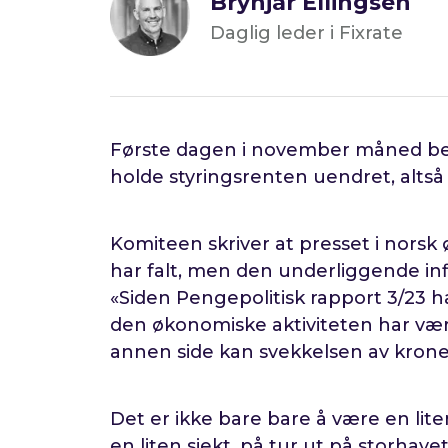
Brynjar Ellingsen
Daglig leder i Fixrate
Første dagen i november måned bes
holde styringsrenten uendret, altså
Komiteen skriver at presset i nors
har falt, men den underliggende inf
«Siden Pengepolitisk rapport 3/23 h
den økonomiske aktiviteten har vær
annen side kan svekkelsen av kronen 
Det er ikke bare bare å være en lit
en liten sjekt, på tur ut på storhav