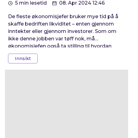
5 min lesetid
08. Apr 2024 12:46
De fleste økonomisjefer bruker mye tid på å
skaffe bedriften likviditet – enten gjennom
inntekter eller gjennom investorer. Som om
ikke denne jobben var tøff nok, må
økonomisjefen også ta stilling til hvordan
likviditeten skal plasseres. Dette er et tema
Innsikt
mange vegrer seg for å dykke inn – men fatt
mot! Her kommer en guide til
likviditetsplasseringer.