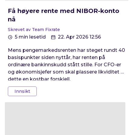
Få høyere rente med NIBOR-konto
nå
Skrevet av Team Fixrate
5 min lesetid
22. Apr 2026 12:56
Mens pengemarkedsrenten har steget rundt 40
basispunkter siden nyttår, har renten på
ordinære bankinnskudd stått stille. For CFO-er
og økonomisjefer som skal plassere likviditet er
dette en kostbar forskjell.
Innsikt