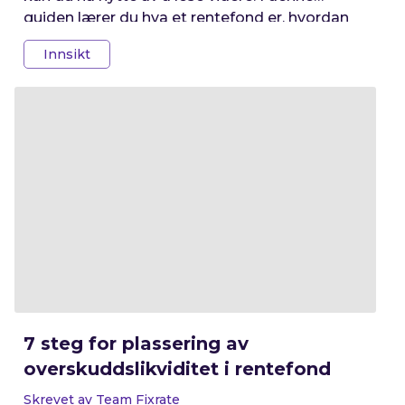
guiden lærer du hva et rentefond er, hvordan
de fungerer, hvilke typer rentefond som finnes,
Innsikt
og hvilken rolle de kan spille i en virksomhets
investeringsportefølje.
7 steg for plassering av
overskuddslikviditet i rentefond
Skrevet av Team Fixrate