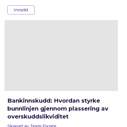
ble Fixrate. I oktober 2017 gikk vi live.
Innsikt
Bankinnskudd: Hvordan styrke
bunnlinjen gjennom plassering av
overskuddslikviditet
Skrevet av Team Fixrate