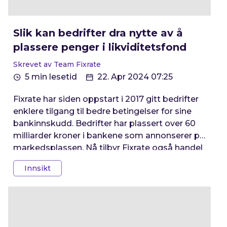
Slik kan bedrifter dra nytte av å
plassere penger i likviditetsfond
Skrevet av Team Fixrate
5 min lesetid
22. Apr 2024 07:25
Fixrate har siden oppstart i 2017 gitt bedrifter
enklere tilgang til bedre betingelser for sine
bankinnskudd. Bedrifter har plassert over 60
milliarder kroner i bankene som annonserer på
markedsplassen. Nå tilbyr Fixrate også handel
i rentefond, og mer spesifikt har vi spesialisert
Innsikt
oss på likviditetsfond. Hvorfor lanserer Fixrate
denne tjenesten, og hvorfor er dette positivt
for bedrifter?