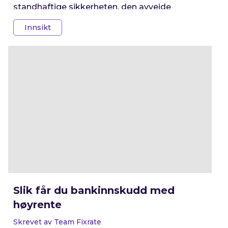
standhaftige sikkerheten, den avveide
balansen eller den dristige eventyreren som
Innsikt
trekker det lengste strået? I denne artikkelen
rir vi gjennom finansverdenens støvete
landskap og introduserer de tre
hovedkategoriene av rentefond.
Slik får du bankinnskudd med
høyrente
Skrevet av Team Fixrate