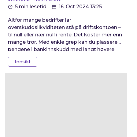
5 min lesetid
16. Oct 2024 13:25
Altfor mange bedrifter lar
overskuddslikviditeten stå på driftskontoen –
til null eller nær null i rente. Det koster mer enn
mange tror. Med enkle grep kan du plassere
pengene i bankinnskudd med langt høyere
rente, uten å binde opp midler du trenger i
Innsikt
driften. Her viser vi deg hvordan.