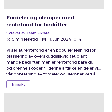
Fordeler og ulemper med
rentefond for bedrifter
Skrevet av Team Fixrate
5 min lesetid
11. Jun 2024 10:14
Vi ser at rentefond er en populær løsning for
plassering av overskuddslikviditet blant
mange bedrifter, men er rentefond bare gull
og grønne skoger? I denne artikkelen deler vi
vår oppfatning av fordeler og ulemper ved å
plassere midler i rentefond, og hvilke fordeler
Innsikt
Fixrate sin plattform gir.