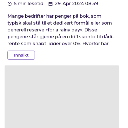
5 min lesetid
29. Apr 2024 08:39
Mange bedrifter har penger på bok, som
typisk skal stå til et dedikert formål eller som
generell reserve «for a rainy day». Disse
pengene står gjerne på en driftskonto til dårlig
rente som knapt ligger over 0%. Hvorfor har
mange så mye penger på bok, og hvilke
Innsikt
alternative innskuddsprodukter kunne vært
brukt?