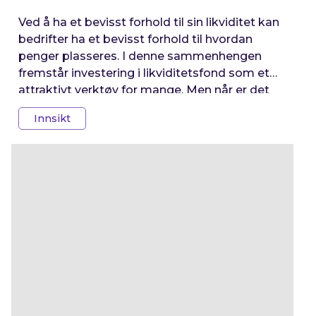
Ved å ha et bevisst forhold til sin likviditet kan
bedrifter ha et bevisst forhold til hvordan
penger plasseres. I denne sammenhengen
fremstår investering i likviditetsfond som et
attraktivt verktøy for mange. Men når er det
egentlig riktig tidspunkt for en bedrift å
Innsikt
vurdere en slik investering? La oss utforske
dette nærmere.