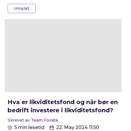
risiko enn banksparing, men lavere risiko enn
Innsikt
aksjefond. Det regnes for å være på nedre del
av risikoskalaen. I denne artikkelen forklarer vi
hva rentefond er, hvorfor rentefond brukes,
hva som skiller det fra aksjefond og hvordan
man kommer i gang.
Hva er likviditetsfond og når bør en
bedrift investere i likviditetsfond?
Skrevet av Team Fixrate
5 min lesetid
22. May 2024 11:50