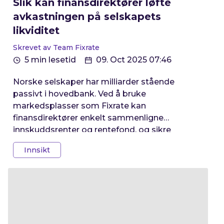
Slik kan finansdirektører løfte
avkastningen på selskapets
likviditet
Skrevet av Team Fixrate
5 min lesetid
09. Oct 2025 07:46
Norske selskaper har milliarder stående
passivt i hovedbank. Ved å bruke
markedsplasser som Fixrate kan
finansdirektører enkelt sammenligne
innskuddsrenter og rentefond, og sikre
betydelig bedre avkastning på likviditeten.
Innsikt