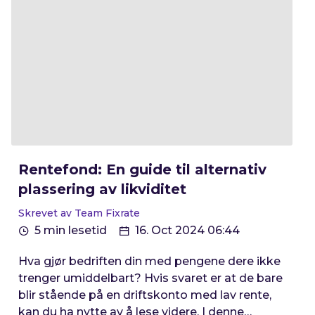
begrenset arbeidsinnsats og relativt lav risiko.
For bedrifter som ikke aktivt plasserer
overskuddslikviditet, kan dette være en nyttig
artikkel å lese.
Rentefond: En guide til alternativ
plassering av likviditet
Skrevet av Team Fixrate
5 min lesetid
16. Oct 2024 06:44
Hva gjør bedriften din med pengene dere ikke
trenger umiddelbart? Hvis svaret er at de bare
blir stående på en driftskonto med lav rente,
kan du ha nytte av å lese videre. I denne