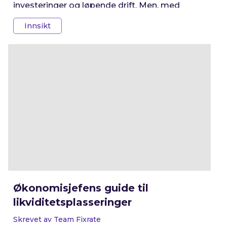
investeringer og løpende drift. Men, med
bakgrunn i dårlig innskuddsrente på
Innsikt
driftskonto, så skal man altså i tillegg sette av
tid til å bedrive forvaltning av pengene? Denne
artikkelen forklarer hvordan man som
økonomisjef på en enkel måte kan forvalte
overskuddslikviditeten.
Økonomisjefens guide til
likviditetsplasseringer
Skrevet av Team Fixrate