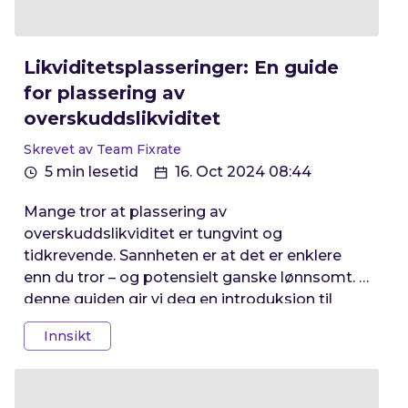
Likviditetsplasseringer: En guide
for plassering av
overskuddslikviditet
Skrevet av Team Fixrate
5 min lesetid
16. Oct 2024 08:44
Mange tror at plassering av
overskuddslikviditet er tungvint og
tidkrevende. Sannheten er at det er enklere
enn du tror – og potensielt ganske lønnsomt. I
denne guiden gir vi deg en introduksjon til
likviditetsplasseringer, feilene mange gjør,
Innsikt
paradigmeskiftet som nå skjer i markedet,
alternativene bedrifter har og eksempler på
hvordan bedrifter kan styrke bunnlinjen med