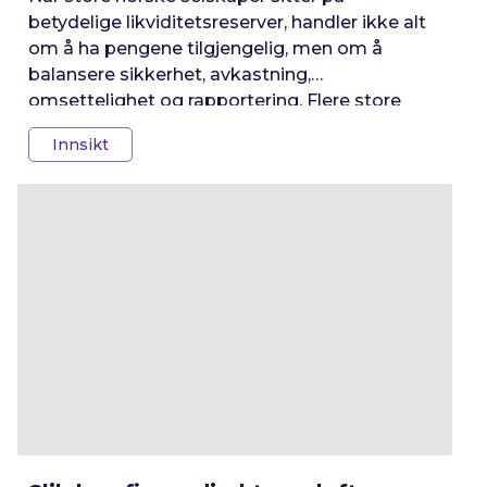
betydelige likviditetsreserver, handler ikke alt
om å ha pengene tilgjengelig, men om å
balansere sikkerhet, avkastning,
omsettelighet og rapportering. Flere store
virksomheter i Norge benytter i dag Fixrate for
Innsikt
å plassere overskuddslikviditet. Her ser vi
nærmere på hvordan Hafslund og Bonheur
gjør det.