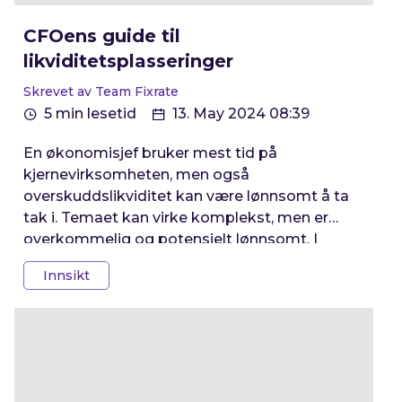
CFOens guide til
likviditetsplasseringer
Skrevet av Team Fixrate
5 min lesetid
13. May 2024 08:39
En økonomisjef bruker mest tid på
kjernevirksomheten, men også
overskuddslikviditet kan være lønnsomt å ta
tak i. Temaet kan virke komplekst, men er
overkommelig og potensielt lønnsomt. I
denne artikkelen ser vi på mulige alternativer
Innsikt
og hvordan man kan tenke.