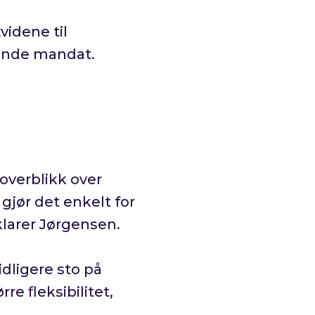
idene til
ldende mandat.
 overblikk over
gjør det enkelt for
klarer Jørgensen.
tidligere sto på
re fleksibilitet,