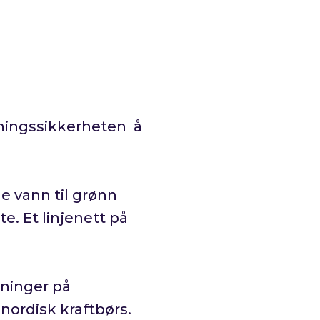
yningssikkerheten å
e vann til grønn
te. Et linjenett på
dninger på
nordisk kraftbørs.