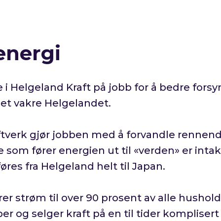
energi
 i Helgeland Kraft på jobb for å bedre fors
det vakre Helgelandet.
aftverk gjør jobben med å forvandle rennend
e som fører energien ut til «verden» er intak
res fra Helgeland helt til Japan.
rer strøm til over 90 prosent av alle hushol
 og selger kraft på en til tider komplisert 