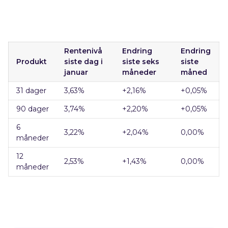
Rentenivå
Endring
Endring
Produkt
siste dag i
siste seks
siste
januar
måneder
måned
31 dager
3,63
%
+2,16
%
+0,05%
90 dager
3,74
%
+2,20
%
+0,05%
6
3,22
%
+2,04
%
0,00%
måneder
12
2,53
%
+1,43
%
0,00%
måneder