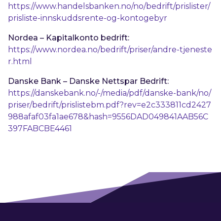
https://www.handelsbanken.no/no/bedrift/prislister/
prisliste-innskuddsrente-og-kontogebyr
Nordea – Kapitalkonto bedrift:
https://www.nordea.no/bedrift/priser/andre-tjeneste
r.html
Danske Bank – Danske Nettspar Bedrift:
https://danskebank.no/-/media/pdf/danske-bank/no/
priser/bedrift/prislistebm.pdf?rev=e2c333811cd2427
988afaf03fa1ae678&hash=9556DAD049841AAB56C
397FABCBE4461