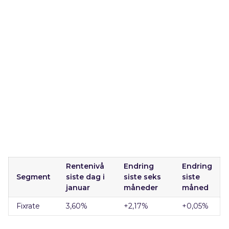
Rentenivå
Endring
Endring
Segment
siste dag i
siste seks
siste
januar
måneder
måned
Fixrate
3,60
%
+2,17
%
+0,05%