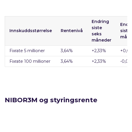
Endring
Endr
siste
Innskuddsstørrelse
Rentenivå
siste
seks
mån
måneder
Fixrate 5 millioner
3,64
%
+2,33
%
+0,0
Fixrate 100 millioner
3,64
%
+2,33
%
-0,0
NIBOR3M og styringsrente